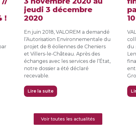
 //
3 novembre 2020 au
f
jeudi 3 décembre
pa
 !
2020
10
En juin 2018, VALOREM a demandé
VAL
l’Autorisation Environnementale du
col
par
projet de 8 éoliennes de Cheniers
du 
et Villers-le-Château. Après des
Len
échanges avec les services de l’État,
fin
e
notre dossier a été déclaré
ent
recevable.
Gro
Lire la suite
Li
Voir toutes les actualités