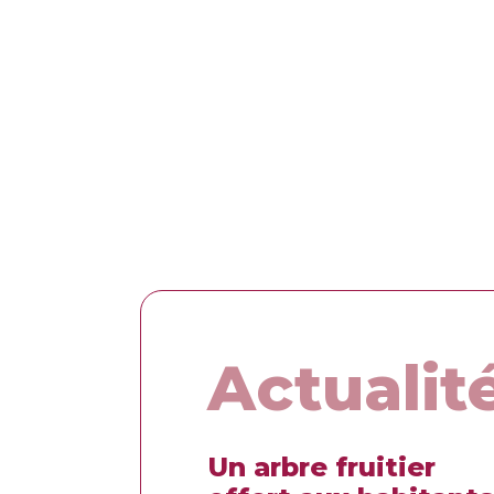
Actualit
de
Un arbre fruitier