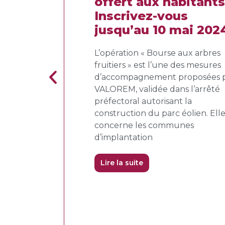
ne instance
offert aux habitants
 le projet
Inscrivez-vous
jusqu’au 10 mai 2024
tage permet
pproche
L’opération « Bourse aux arbres
e. Animé par
fruitiers » est l’une des mesures
 les acteurs du
d’accompagnement proposées 
aluer les enjeux
VALOREM, validée dans l’arrêté
er un projet
préfectoral autorisant la
construction du parc éolien. Ell
concerne les communes
d’implantation
Lire la suite