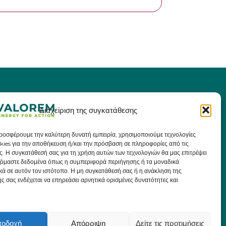
Διαχείριση της συγκατάθεσης
προσφέρουμε την καλύτερη δυνατή εμπειρία, χρησιμοποιούμε τεχνολογίες
kies για την αποθήκευση ή/και την πρόσβαση σε πληροφορίες από τις
ς. Η συγκατάθεσή σας για τη χρήση αυτών των τεχνολογιών θα μας επιτρέψει
ζόμαστε δεδομένα όπως η συμπεριφορά περιήγησης ή τα μοναδικά
κά σε αυτόν τον ιστότοπο. Η μη συγκατάθεσή σας ή η ανάκληση της
ς σας ενδέχεται να επηρεάσει αρνητικά ορισμένες δυνατότητες και
ποδοχή
Απόρριψη
Δείτε τις προτιμήσεις