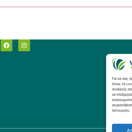
Για να σας 
όπως τα coo
συσκευές σα
να επεξεργα
αναγνωριστι
συγκατάθεσή
λειτουργίες.
Α