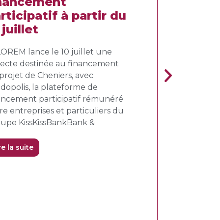
inancement
parc éolie
rticipatif à partir du
le 14 juin 
 juillet
Comme chaque a
habitants étaient i
OREM lance le 10 juillet une
une éolienne. Ce
lecte destinée au financement
classes de primair
projet de Cheniers, avec
nous. La cinquan
dopolis, la plateforme de
d’enfants présen
ancement participatif rémunéré
poser leurs quest
re entreprises et particuliers du
upe KissKissBankBank &
Lire la suite
re la suite