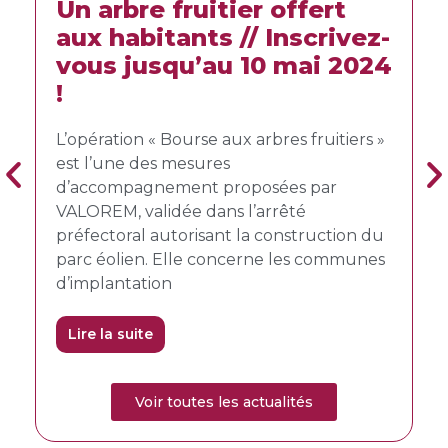
Un arbre fruitier offert
L’e
aux habitants // Inscrivez-
nov
es,
vous jusqu’au 10 mai 2024
dé
!
En ju
 une
l’Aut
L’opération « Bourse aux arbres fruitiers »
proje
est l’une des mesures
Ville
d’accompagnement proposées par
s,
avec l
VALOREM, validée dans l’arrêté
été d
préfectoral autorisant la construction du
parc éolien. Elle concerne les communes
Lire 
d’implantation
Lire la suite
Voir toutes les actualités