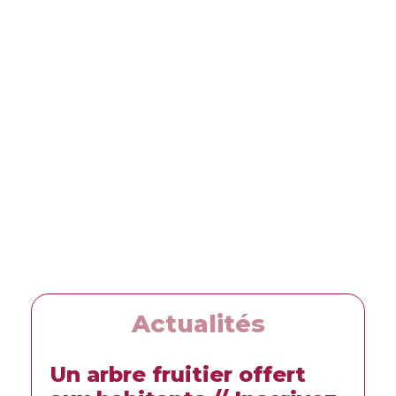
Actualités
Un arbre fruitier offert
L’e