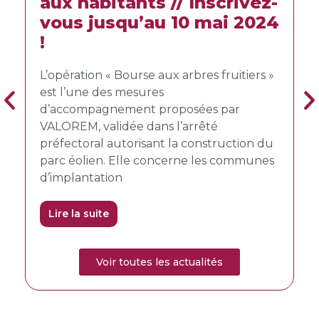
aux habitants // Inscrivez-
nov
es,
vous jusqu’au 10 mai 2024
dé
!
En ju
 une
l’Aut
L’opération « Bourse aux arbres fruitiers »
proje
est l’une des mesures
Ville
d’accompagnement proposées par
s,
avec l
VALOREM, validée dans l’arrêté
été d
préfectoral autorisant la construction du
parc éolien. Elle concerne les communes
Lire 
d’implantation
Lire la suite
Voir toutes les actualités