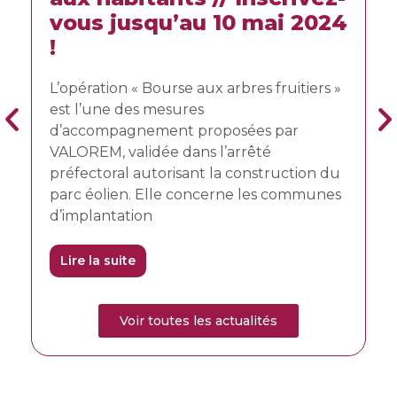
es,
vous jusqu’au 10 mai 2024
dé
!
En ju
 une
l’Aut
L’opération « Bourse aux arbres fruitiers »
proje
est l’une des mesures
Ville
d’accompagnement proposées par
s,
avec l
VALOREM, validée dans l’arrêté
été d
préfectoral autorisant la construction du
parc éolien. Elle concerne les communes
Lire 
d’implantation
Lire la suite
Voir toutes les actualités