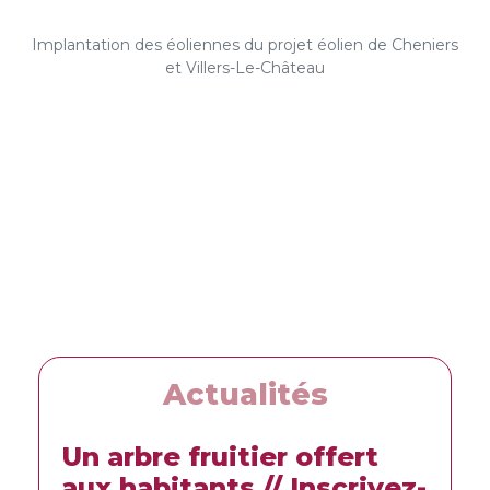
Implantation des éoliennes du projet éolien de Cheniers
et Villers-Le-Château
Actualités
Un arbre fruitier offert
L’e
aux habitants // Inscrivez-
nov