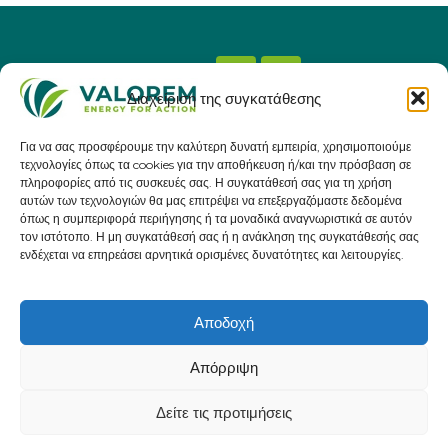
Διαχείριση της συγκατάθεσης
Χρήσιμοι σύνδεσμοι
Για να σας προσφέρουμε την καλύτερη δυνατή εμπειρία, χρησιμοποιούμε
ΔΙΑΔΡΟΜΕΣ
τεχνολογίες όπως τα cookies για την αποθήκευση ή/και την πρόσβαση σε
πληροφορίες από τις συσκευές σας. Η συγκατάθεσή σας για τη χρήση
ΕΓΓΡΑΦΕΣ
αυτών των τεχνολογιών θα μας επιτρέψει να επεξεργαζόμαστε δεδομένα
ΧΟΡΗΓΟΙ
όπως η συμπεριφορά περιήγησης ή τα μοναδικά αναγνωριστικά σε αυτόν
τον ιστότοπο. Η μη συγκατάθεσή σας ή η ανάκληση της συγκατάθεσής σας
ΠΩΣ ΘΑ ΦΤΑΣΕΤΕ
ενδέχεται να επηρεάσει αρνητικά ορισμένες δυνατότητες και λειτουργίες.
ΕΠΙΚΟΙΝΩΝΙΑ
Αποδοχή
Απόρριψη
Νομικές πληροφορίες
Δείτε τις προτιμήσεις
Πολιτική προστασίας προσωπικών δεδομένων