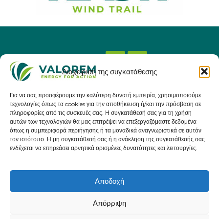
Διαχείριση της συγκατάθεσης
Χρήσιμοι σύνδεσμοι
Για να σας προσφέρουμε την καλύτερη δυνατή εμπειρία, χρησιμοποιούμε
ΔΙΑΔΡΟΜΕΣ
τεχνολογίες όπως τα cookies για την αποθήκευση ή/και την πρόσβαση σε
ΕΓΓΡΑΦΕΣ
πληροφορίες από τις συσκευές σας. Η συγκατάθεσή σας για τη χρήση
αυτών των τεχνολογιών θα μας επιτρέψει να επεξεργαζόμαστε δεδομένα
ΧΟΡΗΓΟΙ
όπως η συμπεριφορά περιήγησης ή τα μοναδικά αναγνωριστικά σε αυτόν
τον ιστότοπο. Η μη συγκατάθεσή σας ή η ανάκληση της συγκατάθεσής σας
ΠΩΣ ΘΑ ΦΤΑΣΕΤΕ
ενδέχεται να επηρεάσει αρνητικά ορισμένες δυνατότητες και λειτουργίες.
ΕΠΙΚΟΙΝΩΝΙΑ
Αποδοχή
Απόρριψη