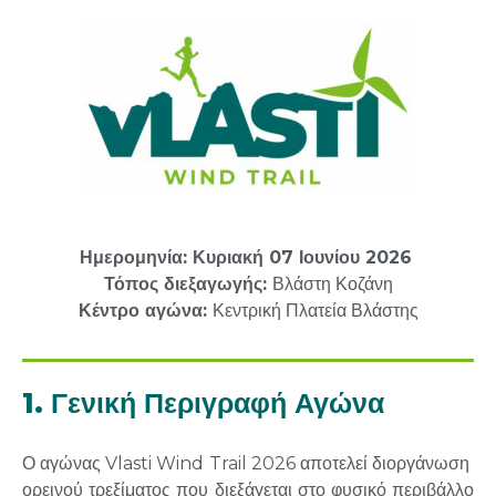
Ημερομηνία: Κυριακή 07 Ιουνίου 2026
Τόπος διεξαγωγής:
Βλάστη Κοζάνη
Κέντρο αγώνα:
Κεντρική Πλατεία Βλάστης
1. Γενική Περιγραφή Αγώνα
Ο
αγώνας
Vlasti
Wind
Trail
2026
α
π
οτελεί
διοργάνωση
ορεινού
τρεξί
μ
ατος
π
ου
διεξάγεται
στο
φυσικό
π
εριβάλλο