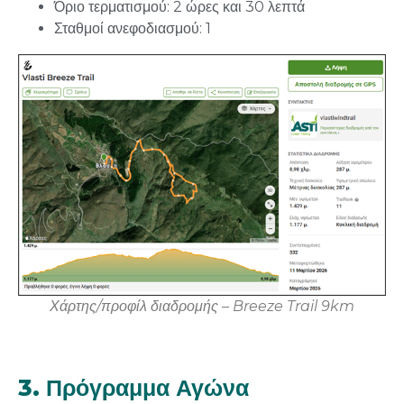
Όριο τερματισμού: 2 ώρες και 30 λεπτά
Σταθμοί ανεφοδιασμού: 1
Χάρτης
/
π
ροφίλ
διαδρο
μ
ής
–
Breeze
Trail
9
km
3. Πρόγραμμα Αγώνα