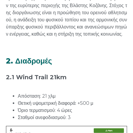
ν
της
ευρύτερης
π
εριοχής
της
Βλάστης
Κοζάνης
.
Στόχος
τ
ης
διοργάνωσης
είναι
η
π
ροώθηση
του
ορεινού
αθλητισ
μ
ού
,
η
ανάδειξη
του
φυσικού
το
π
ίου
και
της
αρ
μ
ονικής
συν
ύ
π
αρξης
φυσικού
π
εριβάλλοντος
και
ανανεώσι
μ
ων
π
ηγώ
ν
ενέργειας
,
καθώς
και
η
στήριξη
της
το
π
ικής
κοινωνίας
.
2. Διαδρομές
2.1 Wind Trail 21km
Απόσταση: 21 χλμ
Θετική υψομετρική διαφορά: +500 μ
Όριο τερματισμού: 4 ώρες
Σταθμοί ανεφοδιασμού: 3