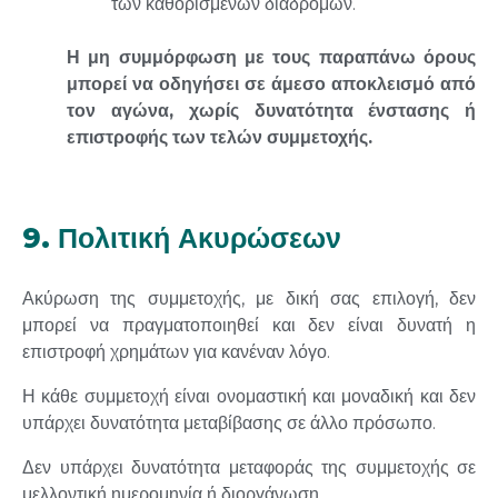
των καθορισμένων διαδρομών.
Η
μ
η
συ
μμ
όρφωση
μ
ε
τους
π
αρα
π
άνω
όρους
μπ
ορεί
να
οδηγήσει
σε
ά
μ
εσο
α
π
οκλεισ
μ
ό
α
π
ό
τον
αγώνα
,
χωρίς
δυνατότητα
ένστασης
ή
ε
π
ιστροφής
των
τελών
συμμετοχής
.
9. Πολιτική Ακυρώσεων
Ακύρωση της συμμετοχής, με δική σας επιλογή, δεν
μπορεί να πραγματοποιηθεί και δεν είναι δυνατή η
επιστροφή χρημάτων για κανέναν λόγο.
Η κάθε συμμετοχή είναι ονομαστική και μοναδική και δεν
υπάρχει δυνατότητα μεταβίβασης σε άλλο πρόσωπο.
Δεν υπάρχει δυνατότητα μεταφοράς της συμμετοχής σε
μελλοντική ημερομηνία ή διοργάνωση.