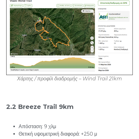
Χάρτης
/
π
ροφίλ
διαδρο
μ
ής
–
Wind
Trail
21
km
2.2 Breeze
Trail 9km
Απόσταση: 9 χλμ
Θετική υψομετρική διαφορά: +250 μ