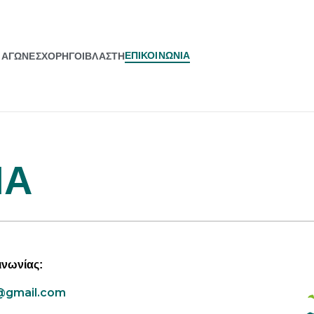
ΕΠΙΚΟΙΝΩΝΙΑ
ΑΓΩΝΕΣ
ΧΟΡΗΓΟΙ
ΒΛΑΣΤΗ
ΙΑ
ινωνίας
:
@
gmail
.
com