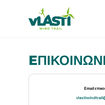
EΠΙΚΟΙΝΩΝ
Email
επικο
vlastiwindtrail